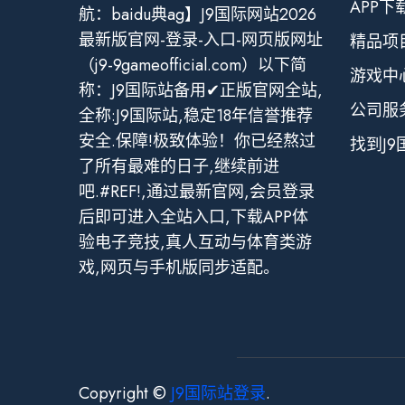
APP下
航：baidu典ag】J9国际网站2026
最新版官网-登录-入口-网页版网址
精品项
（j9-9gameofficial.com）以下简
游戏中
称：J9国际站备用✔正版官网全站,
公司服
全称:J9国际站,稳定18年信誉推荐
安全.保障!极致体验！你已经熬过
找到J
了所有最难的日子,继续前进
吧.#REF!,通过最新官网,会员登录
后即可进入全站入口,下载APP体
验电子竞技,真人互动与体育类游
戏,网页与手机版同步适配。
Copyright ©
J9国际站登录
.