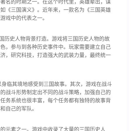
为著名的时期之一。在这个时代里，英雄辈出，谋
比如《三国演义》。近年来，一款名为《三国英雄
材游戏中的代表之一。
三国历史人物背景打造。游戏将三国历史人物的故
角色，参与到各种历史事件中。玩家需要建立自己
经济，研究科技，打造强大的武装力量，最终统一
以身临其境地感受到三国故事。其次，游戏在战斗
同的战斗形势制定出不同的战斗策略，加强自己的
的任务系统也很丰富，每个任务都有独特的故事背
己和自己的军队。
要的元素之一。游戏中收录了大量的三国历史人