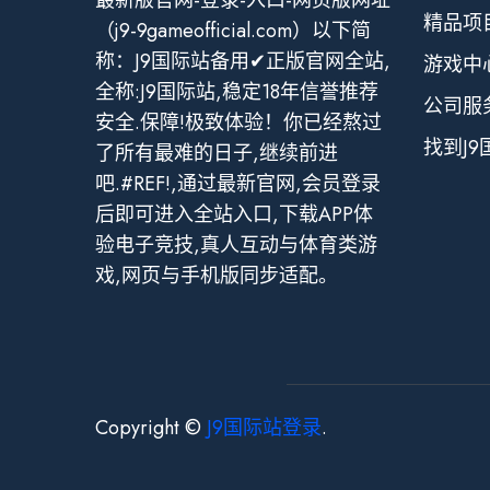
最新版官网-登录-入口-网页版网址
精品项
（j9-9gameofficial.com）以下简
称：J9国际站备用✔正版官网全站,
游戏中
全称:J9国际站,稳定18年信誉推荐
公司服
安全.保障!极致体验！你已经熬过
找到J
了所有最难的日子,继续前进
吧.#REF!,通过最新官网,会员登录
后即可进入全站入口,下载APP体
验电子竞技,真人互动与体育类游
戏,网页与手机版同步适配。
Copyright ©
J9国际站登录
.