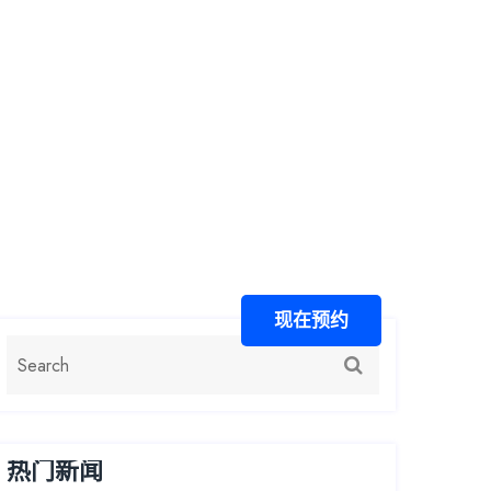
精品项目
游戏中心
公司服务
找到J9国际站备用
现在预约
热门新闻