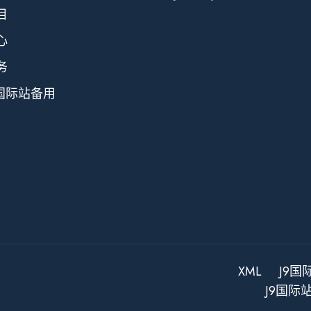
目
心
务
9国际站备用
XML
J9
J9国际